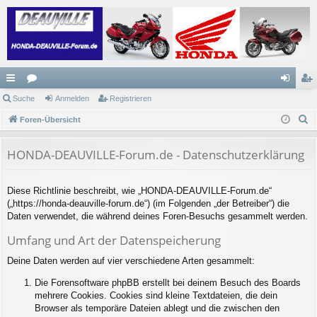
ch
Suche
or
Anmelden
Registrieren
n
eg
S
ne
Foren-Übersicht
en
m
ist
u
llz
el
rie
c
HONDA-DEAUVILLE-Forum.de - Datenschutzerklärung
ug
de
re
h
e
riff
n
n
Diese Richtlinie beschreibt, wie „HONDA-DEAUVILLE-Forum.de“
(„https://honda-deauville-forum.de“) (im Folgenden „der Betreiber“) die
Daten verwendet, die während deines Foren-Besuchs gesammelt werden.
Umfang und Art der Datenspeicherung
Deine Daten werden auf vier verschiedene Arten gesammelt:
Die Forensoftware phpBB erstellt bei deinem Besuch des Boards
mehrere Cookies. Cookies sind kleine Textdateien, die dein
Browser als temporäre Dateien ablegt und die zwischen den