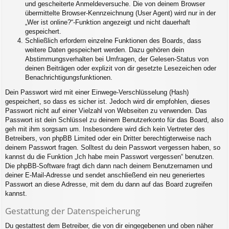
und gescheiterte Anmeldeversuche. Die von deinem Browser
übermittelte Browser-Kennzeichnung (User Agent) wird nur in der
„Wer ist online?“-Funktion angezeigt und nicht dauerhaft
gespeichert.
Schließlich erfordern einzelne Funktionen des Boards, dass
weitere Daten gespeichert werden. Dazu gehören dein
Abstimmungsverhalten bei Umfragen, der Gelesen-Status von
deinen Beiträgen oder explizit von dir gesetzte Lesezeichen oder
Benachrichtigungsfunktionen.
Dein Passwort wird mit einer Einwege-Verschlüsselung (Hash)
gespeichert, so dass es sicher ist. Jedoch wird dir empfohlen, dieses
Passwort nicht auf einer Vielzahl von Webseiten zu verwenden. Das
Passwort ist dein Schlüssel zu deinem Benutzerkonto für das Board, also
geh mit ihm sorgsam um. Insbesondere wird dich kein Vertreter des
Betreibers, von phpBB Limited oder ein Dritter berechtigterweise nach
deinem Passwort fragen. Solltest du dein Passwort vergessen haben, so
kannst du die Funktion „Ich habe mein Passwort vergessen“ benutzen.
Die phpBB-Software fragt dich dann nach deinem Benutzernamen und
deiner E-Mail-Adresse und sendet anschließend ein neu generiertes
Passwort an diese Adresse, mit dem du dann auf das Board zugreifen
kannst.
Gestattung der Datenspeicherung
Du gestattest dem Betreiber, die von dir eingegebenen und oben näher