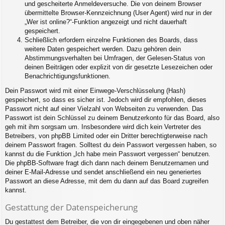
und gescheiterte Anmeldeversuche. Die von deinem Browser
übermittelte Browser-Kennzeichnung (User Agent) wird nur in der
„Wer ist online?“-Funktion angezeigt und nicht dauerhaft
gespeichert.
Schließlich erfordern einzelne Funktionen des Boards, dass
weitere Daten gespeichert werden. Dazu gehören dein
Abstimmungsverhalten bei Umfragen, der Gelesen-Status von
deinen Beiträgen oder explizit von dir gesetzte Lesezeichen oder
Benachrichtigungsfunktionen.
Dein Passwort wird mit einer Einwege-Verschlüsselung (Hash)
gespeichert, so dass es sicher ist. Jedoch wird dir empfohlen, dieses
Passwort nicht auf einer Vielzahl von Webseiten zu verwenden. Das
Passwort ist dein Schlüssel zu deinem Benutzerkonto für das Board, also
geh mit ihm sorgsam um. Insbesondere wird dich kein Vertreter des
Betreibers, von phpBB Limited oder ein Dritter berechtigterweise nach
deinem Passwort fragen. Solltest du dein Passwort vergessen haben, so
kannst du die Funktion „Ich habe mein Passwort vergessen“ benutzen.
Die phpBB-Software fragt dich dann nach deinem Benutzernamen und
deiner E-Mail-Adresse und sendet anschließend ein neu generiertes
Passwort an diese Adresse, mit dem du dann auf das Board zugreifen
kannst.
Gestattung der Datenspeicherung
Du gestattest dem Betreiber, die von dir eingegebenen und oben näher