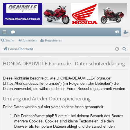
ch
Suche
or
Anmelden
Registrieren
n
eg
S
ne
Foren-Übersicht
en
m
ist
u
llz
el
rie
c
HONDA-DEAUVILLE-Forum.de - Datenschutzerklärung
ug
de
re
h
e
riff
n
n
Diese Richtlinie beschreibt, wie „HONDA-DEAUVILLE-Forum.de“
(„https://honda-deauville-forum.de“) (im Folgenden „der Betreiber“) die
Daten verwendet, die während deines Foren-Besuchs gesammelt werden.
Umfang und Art der Datenspeicherung
Deine Daten werden auf vier verschiedene Arten gesammelt:
Die Forensoftware phpBB erstellt bei deinem Besuch des Boards
mehrere Cookies. Cookies sind kleine Textdateien, die dein
Browser als temporäre Dateien ablegt und die zwischen den