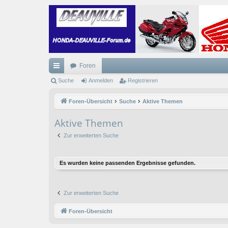
Foren
ch
Suche
Anmelden
Registrieren
ne
Foren-Übersicht
Suche
Aktive Themen
llz
Aktive Themen
ug
Zur erweiterten Suche
riff
Es wurden keine passenden Ergebnisse gefunden.
Zur erweiterten Suche
Foren-Übersicht