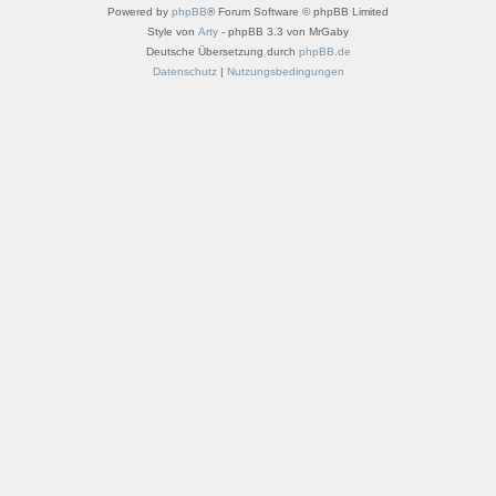
Powered by
phpBB
® Forum Software © phpBB Limited
Style von
Arty
- phpBB 3.3 von MrGaby
Deutsche Übersetzung durch
phpBB.de
Datenschutz
|
Nutzungsbedingungen