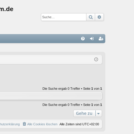
m.de
Suche
Erweiterte Suc
S
FA
n
eg
Q
m
ist
el
rie
de
re
n
n
Die Suche ergab 0 Treffer • Seite
1
von
1
Die Suche ergab 0 Treffer • Seite
1
von
1
Gehe zu
hutzerklärung
Alle Cookies löschen
Alle Zeiten sind
UTC+02:00