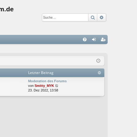
m.de
Suche
Erweiterte Suc
S
FA
n
eg
Q
m
ist
el
rie
Letzter Beitrag
de
re
Moderation des Forums
n
n
N
von
Smitty_MYK
e
23. Dez 2022, 13:58
u
e
s
t
e
r
B
e
i
t