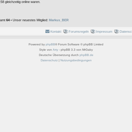
58 gleichzeitig online waren.
esamt
64
• Unser neuestes Mitglied:
Markus_BER
Kontakt
Forumsregeln
Impressum
Datensc
Powered by
phpBB
® Forum Software © phpBB Limited
Style von
Arty
- phpBB 3.3 von MrGaby
Deutsche Übersetzung durch
phpBB.de
Datenschutz
|
Nutzungsbedingungen