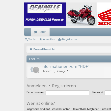
Foren
ch
Suche
Anmelden
Registrieren
ne
Foren-Übersicht
llz
Forum
ug
Informationen zum "HDF"
riff
Themen
:
3
,
Beiträge
:
10
Anmelden
•
Registrieren
Benutzername:
Passwort:
Wer ist online?
Insgesamt sind
842
Besucher online :: 0 sichtbare Mitglieder, 0 unsic