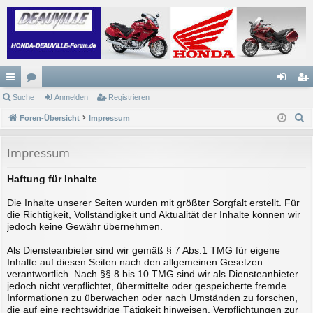
ch
Suche
or
Anmelden
Registrieren
n
eg
S
ne
Foren-Übersicht
en
Impressum
m
ist
u
llz
el
rie
c
Impressum
ug
de
re
h
Haftung für Inhalte
e
riff
n
n
Die Inhalte unserer Seiten wurden mit größter Sorgfalt erstellt. Für
die Richtigkeit, Vollständigkeit und Aktualität der Inhalte können wir
jedoch keine Gewähr übernehmen.
Als Diensteanbieter sind wir gemäß § 7 Abs.1 TMG für eigene
Inhalte auf diesen Seiten nach den allgemeinen Gesetzen
verantwortlich. Nach §§ 8 bis 10 TMG sind wir als Diensteanbieter
jedoch nicht verpflichtet, übermittelte oder gespeicherte fremde
Informationen zu überwachen oder nach Umständen zu forschen,
die auf eine rechtswidrige Tätigkeit hinweisen. Verpflichtungen zur