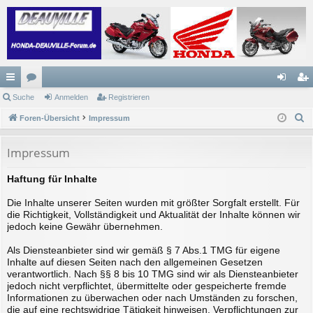
ch
Suche
or
Anmelden
Registrieren
n
eg
S
ne
Foren-Übersicht
en
Impressum
m
ist
u
llz
el
rie
c
Impressum
ug
de
re
h
Haftung für Inhalte
e
riff
n
n
Die Inhalte unserer Seiten wurden mit größter Sorgfalt erstellt. Für
die Richtigkeit, Vollständigkeit und Aktualität der Inhalte können wir
jedoch keine Gewähr übernehmen.
Als Diensteanbieter sind wir gemäß § 7 Abs.1 TMG für eigene
Inhalte auf diesen Seiten nach den allgemeinen Gesetzen
verantwortlich. Nach §§ 8 bis 10 TMG sind wir als Diensteanbieter
jedoch nicht verpflichtet, übermittelte oder gespeicherte fremde
Informationen zu überwachen oder nach Umständen zu forschen,
die auf eine rechtswidrige Tätigkeit hinweisen. Verpflichtungen zur