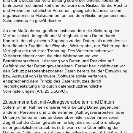
und der Zwecke der Verarbeitung sowie der unterschiedlichen
Eintrittswahrscheinlichkeit und Schwere des Risikos für die Rechte
und Freiheiten natürlicher Personen, geeignete technische und
organisatorische Maßnahmen, um ein dem Risiko angemessenes
Schutzniveau zu gewährleisten.
Zu den Maßnahmen gehören insbesondere die Sicherung der
Vertraulichkeit, Integrität und Verfügbarkeit von Daten durch
Kontrolle des physischen Zugangs zu den Daten, als auch des sie
betreffenden Zugriffs, der Eingabe, Weitergabe, der Sicherung der
Verfügbarkeit und ihrer Trennung. Des Weiteren haben wir
Verfahren eingerichtet, die eine Wahrnehmung von
Betroffenenrechten, Löschung von Daten und Reaktion auf
Gefährdung der Daten gewährleisten. Ferner berücksichtigen wir
den Schutz personenbezogener Daten bereits bei der Entwicklung,
bzw. Auswahl von Hardware, Software sowie Verfahren,
entsprechend dem Prinzip des Datenschutzes durch
Technikgestaltung und durch datenschutzfreundliche
Voreinstellungen (Art. 25 DSGVO).
Zusammenarbeit mit Auftragsverarbeitern und Dritten
Sofern wir im Rahmen unserer Verarbeitung Daten gegenüber
anderen Personen und Unternehmen (Auftragsverarbeitern oder
Dritten) offenbaren, sie an diese übermitteln oder ihnen sonst
Zugriff auf die Daten gewähren, erfolgt dies nur auf Grundlage
einer gesetzlichen Erlaubnis (z.B. wenn eine Übermittlung der
Daten an Dritte, wie an Zahlungsdienstleister, gem. Art. 6 Abs. 1 lit.