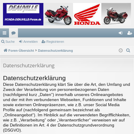
ch
Suche
or
Anmelden
Registrieren
n
eg
S
ne
Foren-Übersicht
en
Datenschutzerklärung
m
ist
u
llz
el
rie
c
Datenschutzerklärung
ug
de
re
h
Datenschutzerklärung
e
riff
n
n
Diese Datenschutzerklärung klärt Sie über die Art, den Umfang und
Zweck der Verarbeitung von personenbezogenen Daten
(nachfolgend kurz „Daten“) innerhalb unseres Onlineangebotes
und der mit ihm verbundenen Webseiten, Funktionen und Inhalte
sowie externen Onlinepräsenzen, wie z.B. unser Social Media
Profile auf (nachfolgend gemeinsam bezeichnet als
„Onlineangebot“). Im Hinblick auf die verwendeten Begrifflichkeiten,
wie z.B. „Verarbeitung“ oder „Verantwortlicher“ verweisen wir auf
die Definitionen im Art. 4 der Datenschutzgrundverordnung
(DSGVO).