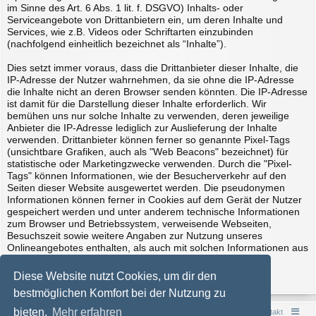
im Sinne des Art. 6 Abs. 1 lit. f. DSGVO) Inhalts- oder
Serviceangebote von Drittanbietern ein, um deren Inhalte und
Services, wie z.B. Videos oder Schriftarten einzubinden
(nachfolgend einheitlich bezeichnet als “Inhalte”).
Dies setzt immer voraus, dass die Drittanbieter dieser Inhalte, die
IP-Adresse der Nutzer wahrnehmen, da sie ohne die IP-Adresse
die Inhalte nicht an deren Browser senden könnten. Die IP-Adresse
ist damit für die Darstellung dieser Inhalte erforderlich. Wir
bemühen uns nur solche Inhalte zu verwenden, deren jeweilige
Anbieter die IP-Adresse lediglich zur Auslieferung der Inhalte
verwenden. Drittanbieter können ferner so genannte Pixel-Tags
(unsichtbare Grafiken, auch als "Web Beacons" bezeichnet) für
statistische oder Marketingzwecke verwenden. Durch die "Pixel-
Tags" können Informationen, wie der Besucherverkehr auf den
Seiten dieser Website ausgewertet werden. Die pseudonymen
Informationen können ferner in Cookies auf dem Gerät der Nutzer
gespeichert werden und unter anderem technische Informationen
zum Browser und Betriebssystem, verweisende Webseiten,
Besuchszeit sowie weitere Angaben zur Nutzung unseres
Onlineangebotes enthalten, als auch mit solchen Informationen aus
anderen Quellen verbunden werden.
Erstellt mit Datenschutz-Generator.de von RA Dr. Thomas
Diese Website nutzt Cookies, um dir den
Schwenke
bestmöglichen Komfort bei der Nutzung zu
bieten.
Mehr erfahren
Foren-Übersicht
Kontakt